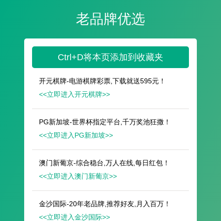
遥想公瑾当年，小乔初嫁了，雄姿英发。
羽扇纶巾，谈笑间，樯橹灰飞烟灭。
故国神游，多情应笑我，早生华发。
人生如梦，一尊还酹江月。